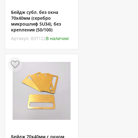
Бейдж субл. без окна
70х40мм (серебро
микрошлиф SU34), без
крепления (50/100)
Артикул: ВЗТ122
В наличии
Бейдж 70х40мм с окном