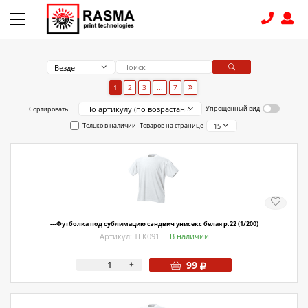
Везде
КОНТАКТЫ
1
2
3
...
7
По артикулу (по возрастанию)
Упрощенный вид
Сортировать
8 (831) 414-15-19
Только в наличии
Товаров на странице
15
КАТАЛОГ
Связаться с нами
Как купить
---Футболка под сублимацию сэндвич унисекс белая р.22 (1/200)
Доставка
Артикул: ТЕК091
В наличии
Условия поставки
-
+
99
Счет - Договор