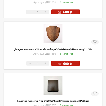
Артикул: ДШП355
В наличии
-
+
600
Дощечка-плакетка "Российский щит" (200х240мм) (Палисандр) (1/30)
Артикул: ДШП356
В наличии
-
+
600
Дощечка-плакетка "Герб" (200х240мм) (Черное дерево) (1/30) нтз
Артикул: ДШП357
В наличии