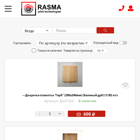
Везде
КОНТАКТЫ
По артикулу (по возрастанию)
Упрощенный вид
Сортировать
Только в наличии
Товаров на странице
15
8 (831) 414-15-19
КАТАЛОГ
Связаться с нами
Как купить
---Дощечка-плакетка "Герб" (200х240мм) (Беленый дуб) (1/30) нтз
Артикул: ДШП326
В наличии
Доставка
-
+
600
Условия поставки
Счет - Договор