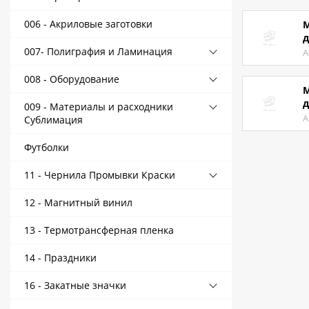
Контакты
006 - Акриловые заготовки
М
д
Политика конфиденциальности
007- Полиграфия и Ламинация
А
008 - Оборудование
М
д
009 - Материалы и расходники
А
Сублимация
Футболки
11 - Чернила Промывки Краски
12 - Магнитный винил
13 - Термотрансферная пленка
14 - Праздники
16 - Закатные значки