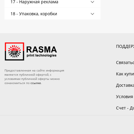
17 - Наружная реклама
18 - Упаковка, коробки
ПОДДЕР
Связать
Предоставленная на сайте информация
Как купи
является публичной офертой, с
условиями публичной оферты можно
ознакомиться по
ссылке
.
Доставк
Условия
Счет - Д