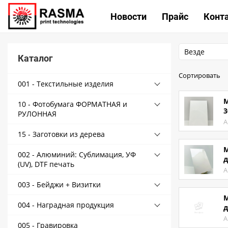
КАТА
Новости
Прайс
Конт
Везде
Каталог
Связаться с нами
Сортировать
001 - Текстильные изделия
Как купить
М
10 - Фотобумага ФОРМАТНАЯ и
Доставка
3
РУЛОННАЯ
А
Условия поставки
15 - Заготовки из дерева
Счет - Договор
М
002 - Алюминий: Сублимация, УФ
д
О магазине
(UV), DTF печать
А
Как купить
003 - Бейджи + Визитки
М
Доставка
004 - Наградная продукция
д
А
Новости
005 - Гравировка