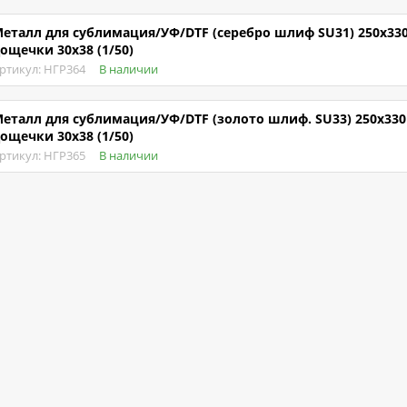
еталл для сублимация/УФ/DTF (серебро шлиф SU31) 250х33
ощечки 30х38 (1/50)
ртикул: НГР364
В наличии
еталл для сублимация/УФ/DTF (золото шлиф. SU33) 250х33
ощечки 30х38 (1/50)
ртикул: НГР365
В наличии