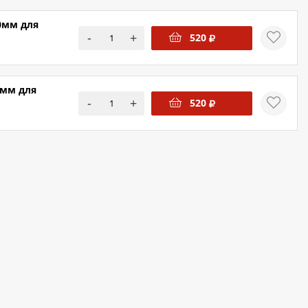
0мм для
-
+
520
0мм для
-
+
520