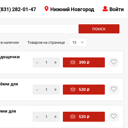
КОНТАКТЫ
(831) 282-01-47
Нижний Новгород
Войти
8 (831) 414-15-19
ПОИСК
 в наличии
Товаров на странице
15
я дощечки
-
+
390
30мм для
-
+
520
0мм для
-
+
520