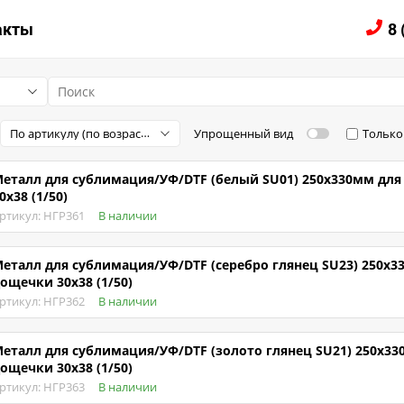
ЛОГ
акты
8 
По артикулу (по возрастанию)
Упрощенный вид
Только
еталл для сублимация/УФ/DTF (белый SU01) 250х330мм дл
0х38 (1/50)
ртикул: НГР361
В наличии
еталл для сублимация/УФ/DTF (серебро глянец SU23) 250х3
ощечки 30х38 (1/50)
ртикул: НГР362
В наличии
еталл для сублимация/УФ/DTF (золото глянец SU21) 250х33
ощечки 30х38 (1/50)
ртикул: НГР363
В наличии