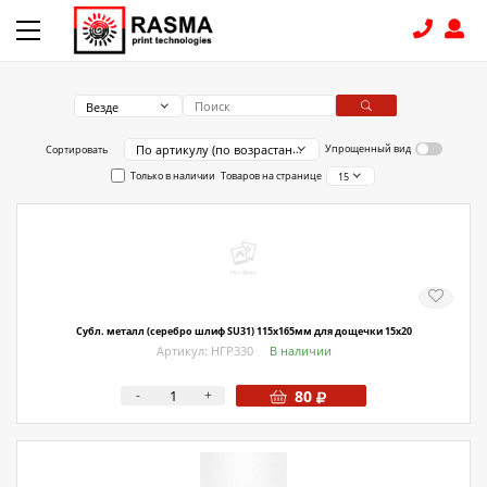
Везде
КОНТАКТЫ
По артикулу (по возрастанию)
Упрощенный вид
Сортировать
Только в наличии
Товаров на странице
15
8 (831) 414-15-19
КАТАЛОГ
Связаться с нами
Как купить
Субл. металл (серебро шлиф SU31) 115х165мм для дощечки 15х20
Артикул: НГР330
В наличии
Доставка
-
+
80
Условия поставки
Счет - Договор