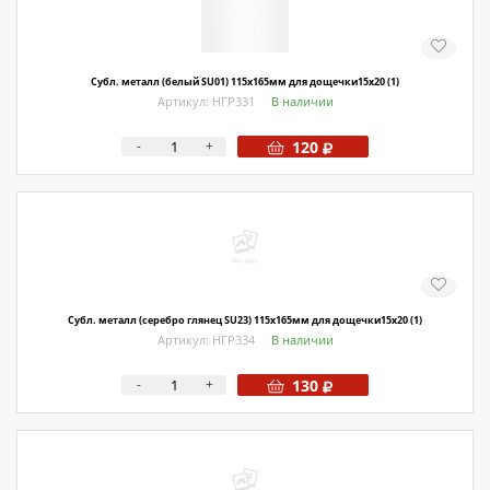
О магазине
Как купить
Субл. металл (белый SU01) 115х165мм для дощечки15х20 (1)
Доставка
Артикул: НГР331
В наличии
Новости
-
+
120
Контакты
Политика конфиденциальности
Субл. металл (серебро глянец SU23) 115х165мм для дощечки15х20 (1)
Артикул: НГР334
В наличии
-
+
130