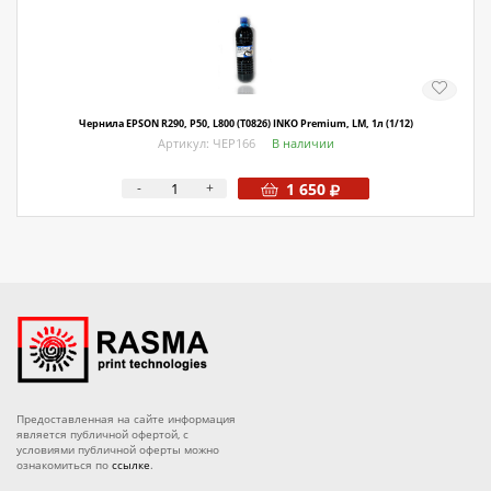
Чернила EPSON R290, P50, L800 (T0826) INKO Premium, LM, 1л (1/12)
Артикул: ЧЕР166
В наличии
-
+
1 650
Предоставленная на сайте информация
является публичной офертой, с
условиями публичной оферты можно
ознакомиться по
ссылке
.