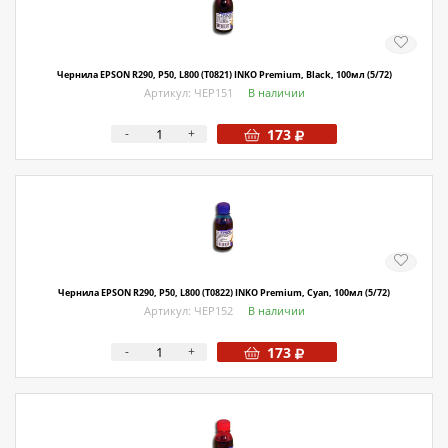
О магазине
Как купить
Чернила EPSON R290, P50, L800 (T0821) INKO Premium, Black, 100мл (5/72)
Доставка
Артикул: ЧЕР151
В наличии
Новости
-
+
173
Контакты
Политика конфиденциальности
Чернила EPSON R290, P50, L800 (T0822) INKO Premium, Cyan, 100мл (5/72)
Артикул: ЧЕР152
В наличии
-
+
173