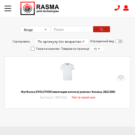
Везде
КОНТАКТЫ
По артикулу (по возрастанию)
Упрощенный вид
Сортировать
Только в наличии
Товаров на странице
15
8 (831) 414-15-19
КАТАЛОГ
Связаться с нами
Как купить
-Футболка EVOLUTION (имитация хлопка) унисекс белая р.26(2/200)
Артикул: ЭВО022
Нет в наличии
Доставка
Условия поставки
Счет - Договор