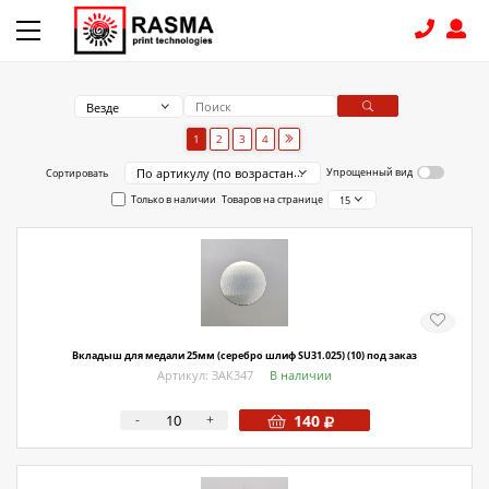
Везде
КОНТАКТЫ
1
2
3
4
По артикулу (по возрастанию)
Упрощенный вид
Сортировать
8 (831) 414-15-19
Только в наличии
Товаров на странице
15
КАТАЛОГ
Связаться с нами
Как купить
Вкладыш для медали 25мм (серебро шлиф SU31.025) (10) под заказ
Доставка
Артикул: ЗАК347
В наличии
Условия поставки
-
+
140
Счет - Договор