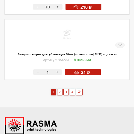
-
+
210
Вкладыш в приз для сублимации 30мм (золото шлиф SU33) под заказ
Артикул: ЗАК561
В наличии
-
+
21
1
2
3
4