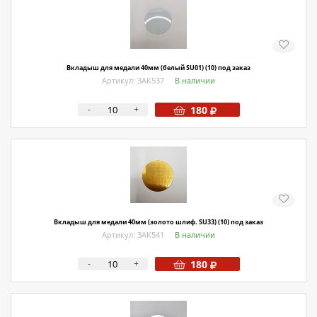
О магазине
Как купить
Доставка
Вкладыш для медали 40мм (белый SU01) (10) под заказ
Артикул: ЗАК537
В наличии
Новости
-
+
180
Контакты
Политика конфиденциальности
Вкладыш для медали 40мм (золото шлиф. SU33) (10) под заказ
Артикул: ЗАК541
В наличии
-
+
180